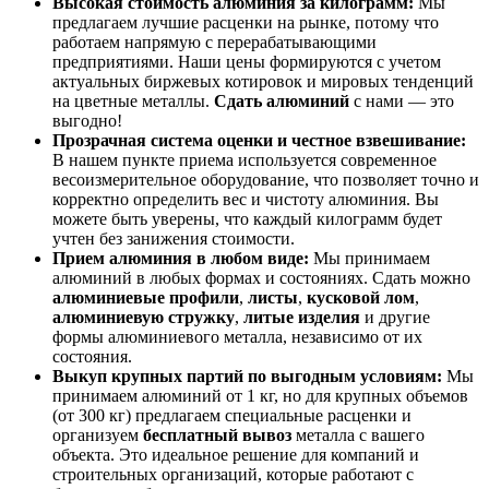
Высокая стоимость алюминия за килограмм:
Мы
предлагаем лучшие расценки на рынке, потому что
работаем напрямую с перерабатывающими
предприятиями. Наши цены формируются с учетом
актуальных биржевых котировок и мировых тенденций
на цветные металлы.
Сдать алюминий
с нами — это
выгодно!
Прозрачная система оценки и честное взвешивание:
В нашем пункте приема используется современное
весоизмерительное оборудование, что позволяет точно и
корректно определить вес и чистоту алюминия. Вы
можете быть уверены, что каждый килограмм будет
учтен без занижения стоимости.
Прием алюминия в любом виде:
Мы принимаем
алюминий в любых формах и состояниях. Сдать можно
алюминиевые профили
,
листы
,
кусковой лом
,
алюминиевую стружку
,
литые изделия
и другие
формы алюминиевого металла, независимо от их
состояния.
Выкуп крупных партий по выгодным условиям:
Мы
принимаем алюминий от 1 кг, но для крупных объемов
(от 300 кг) предлагаем специальные расценки и
организуем
бесплатный вывоз
металла с вашего
объекта. Это идеальное решение для компаний и
строительных организаций, которые работают с