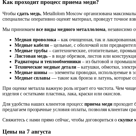
Как проходит процесс приема меди?
Чтобы
сдать медь
, Metallolom Moscow организована максималь
специалисты оперативно оценят материал, проведут точное в
Мы принимаем
все виды медного металлолома
, независимо 
Медная проволока
– как очищенная, так и лакированная,
Медные кабели
– цельные, с оболочкой или предварите
Медные трубы
– сантехнические, отопительные, промы
Листовая медь
– в виде обрезков, листов или конструкц
Радиаторы и теплообменники
– из бытовой и промышле
Технические медные детали
– катушки, обмотки, электр
Медные шины
— элементы проводки, используемые в эл
Медные сплавы
— такие как бронза и латунь, которые со
При оценке металла важную роль играет его чистота. Чем чище
изделия с остатками пластика, лака, краски или окислов.
Для удобства наших клиентов процесс
приема меди
проходит б
предлагаем прозрачные условия оплаты, позволяя клиентам сра
Свяжитесь с нами прямо сейчас, чтобы договориться о
скупке 
Цены на
7 августа