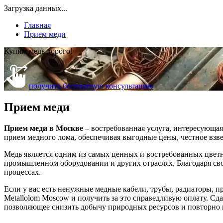
Загрузка данных...
Главная
Прием меди
Купим медь дорого!
получить бесплатную консультацию
Прием меди
Прием меди в Москве
– востребованная услуга, интересующа
прием медного лома, обеспечивая выгодные цены, честное взв
Медь является одним из самых ценных и востребованных цветн
промышленном оборудовании и других отраслях. Благодаря сво
процессах.
Если у вас есть ненужные медные кабели, трубы, радиаторы, п
Metallolom Moscow и получить за это справедливую оплату. Сда
позволяющее снизить добычу природных ресурсов и повторно и