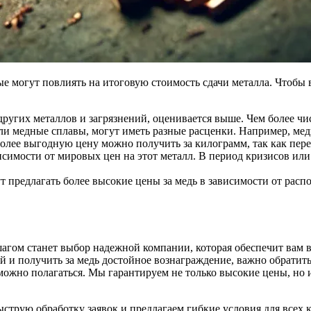
ые могут повлиять на итоговую стоимость сдачи металла. Чтобы
других металлов и загрязнений, оценивается выше. Чем более чи
ли медные сплавы, могут иметь разные расценки. Например, мед
более выгодную цену можно получить за килограмм, так как пер
исимости от мировых цен на этот металл. В период кризисов или
 предлагать более высокие цены за медь в зависимости от расп
агом станет выбор надежной компании, которая обеспечит вам 
й и получить за медь достойное вознаграждение, важно обрати
можно полагаться. Мы гарантируем не только высокие цены, но 
струю обработку заявок и предлагаем гибкие условия для всех к