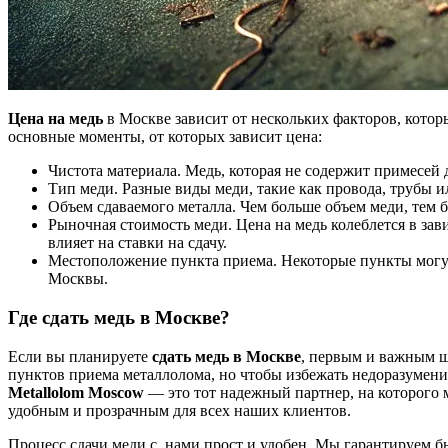
Цена на медь
в Москве зависит от нескольких факторов, котор
основные моменты, от которых зависит цена:
Чистота материала. Медь, которая не содержит примесей 
Тип меди. Разные виды меди, такие как провода, трубы и
Объем сдаваемого металла. Чем больше объем меди, тем 
Рыночная стоимость меди. Цена на медь колеблется в зав
влияет на ставки на сдачу.
Местоположение пункта приема. Некоторые пункты могут
Москвы.
Где сдать медь в Москве?
Если вы планируете
сдать медь в Москве
, первым и важным ш
пунктов приема металлолома, но чтобы избежать недоразумени
Metallolom Moscow
— это тот надежный партнер, на которого 
удобным и прозрачным для всех наших клиентов.
Процесс сдачи меди с нами прост и удобен. Мы гарантируем бы